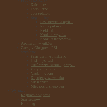
Próby i konkursy
Kalendarz
Formularze
Spis sędziów
Regulaminy
Postanowienia ogólne
Próby polowe
Field Trials
Konkurs wyżłów
Konkurs tropowców
Archiwum wyników
Zarządy Okręgowe PZŁ
Szkolenie
Pasja psa myśliwskiego
Pasja myśliwska
Mieć wszechstronnego wyżła
Podążać za nosem
Nauka pływania
Kupujemy szczeniaka
Mieszczuch
Mieć posłusznego psa
Wystawy
Regulamin wystaw
Spis sędziów
Handling