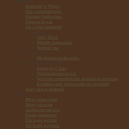
Hodowla
Hodowle w Polsce
Spis reproduktorów
Przepisy hodowlane
Umowa krycia
Jak czytać rodowód
Genetyka
Testy DNA
Metody hodowlane
Wartość psa
Anatomia
Mechanika ruchu psów
Rozród i szczenięta
Kiedy kryć sukę
Niebezpieczne krycia
Wczesna neurologiczna stymulacja szczeniąt
Kształtowanie zachowania się szczeniąt
Stary pies w hodowli
Mioty
Mioty planowane
Mioty aktualne
Archiwum miotów
Dodaj ogłoszenie
Dla kogo weimar
Jak kupić weimara