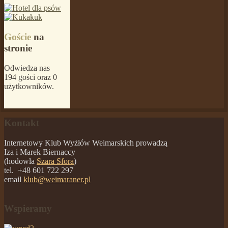
Goście
na
stronie
Odwiedza nas
194 gości oraz 0
użytkowników.
Kontakt
Internetowy Klub Wyżłów Weimarskich prowadzą
Iza i Marek Biernaccy
(hodowla
Szara Sfora
)
tel. +48 601 722 297
email
klub@weimaraner.pl
Wspieramy