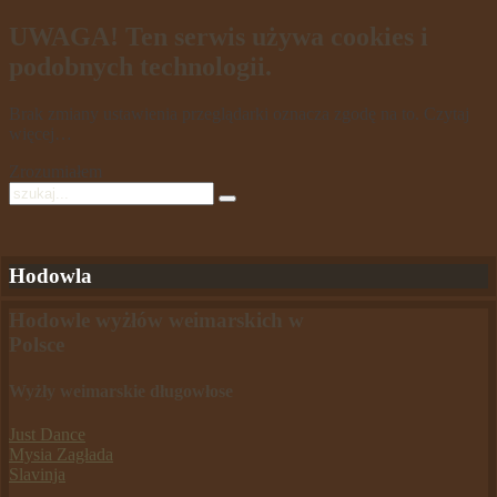
UWAGA! Ten serwis używa cookies i
podobnych technologii.
Brak zmiany ustawienia przeglądarki oznacza zgodę na to.
Czytaj
więcej…
Zrozumiałem
Hodowla
Hodowle wyżłów weimarskich w
Polsce
Wyżły weimarskie długowłose
Just Dance
Mysia Zagłada
Slavinja