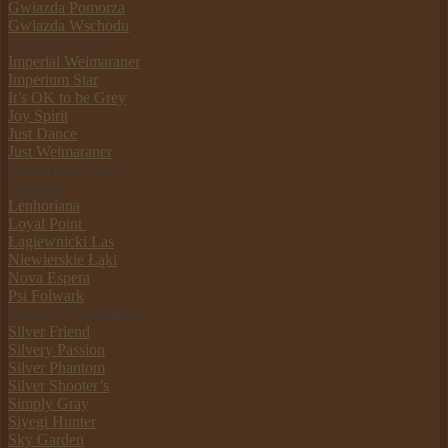
Gwiazda Pomorza
Gwiazda Wschodu
Hubertus Perle
Imperial Weimaraner
Imperium Star
It’s OK to be Grey
Joy Spirit
Just Dance
Just Weimaraner
Kmicicowa Sfora
Konabes
Lenhoriana
Loyal Point
Łagiewnicki Las
Niewierskie Łąki
Nova Espera
Psi Folwark
Power of Imagination
Silver Friend
Silvery Passion
Silver Phantom
Silver Shooter’s
Simply Gray
Siyegi Hunter
Sky Garden