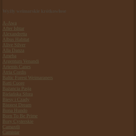
Wyżły weimarskie krótkowłose
A-Awa
After Ishtar
Alexandretta
Albus Habitat
Alive Silver
Alla Danza
Ameba
Argentum Venandi
Artemis Canes
Atria Cordis
Baltic Forest Weimaraners
Batti Cuore
Bażancia Pasja
Bielańska Sfora
Biesy i Czady
Biggest Dream
Bona Hundo
Born To Be Prime
Bory Cysterskie
Camaxtli
Camistar