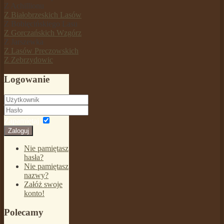
Z Achillionu
Z Białobrzeskich Lasów
Z Bobięcińskiego Lasu
Z Gorczańskich Wzgórz
Z Jarszewka
Z Lasów Preczowskich
Z Zebrzydowic
Logowanie
Zapamiętaj
Zaloguj
Nie pamiętasz
hasła?
Nie pamiętasz
nazwy?
Załóż swoje
konto!
Polecamy