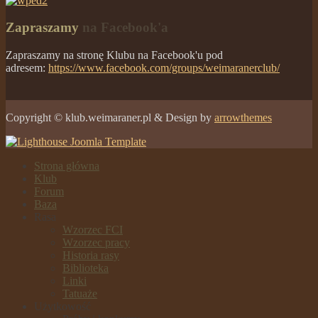
Zapraszamy
na Facebook'a
Zapraszamy na stronę Klubu na Facebook'u pod
adresem:
https://www.facebook.com/groups/weimaranerclub/
Copyright © klub.weimaraner.pl & Design by
arrowthemes
Strona główna
Klub
Forum
Baza
Rasa
Wzorzec FCI
Wzorzec pracy
Historia rasy
Biblioteka
Linki
Tatuaże
Użytkowość