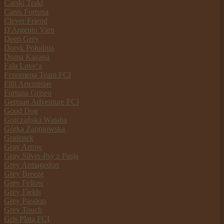
Carski Trakt
Canis Fortuna
Clever Friend
D'Argento Vien
Deep Grey
Dotyk Południa
Duma Kazana
Fala Love‘a
Fenomena Team FCI
Filii Artemisias
Fortuna Griseo
German Adventure FCI
Good Dog
Gorczańska Wataha
Górka Żapniowska
Grafenek
Gray Arrow
Gray Silver-Psy z Pasją
Grey Armagedon
Grey Breeze
Grey Fellow
Grey Fields
Grey Passion
Grey Touch
Gris Plata FCI