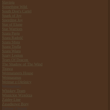
Slavinja
Something Wild
South Dog's Cartel
Spark of Joy
Speeding Joy
Star of Elune
Star Warriors
Szara Pasja
Szara Radość
Szara Sfora
Szara Trufla
Szara Wiara
Szary Legion
Tears Of Dracon
The Shadow of The Wind
Tirawa
Weimaraners House
Weimaranus
Weimar z Oleśnicy
Weimarstars
Whiskey Team
Wisnickie Wzgórza
Zaidee Line
Zasadkowe Bory
Zielone Chrusty